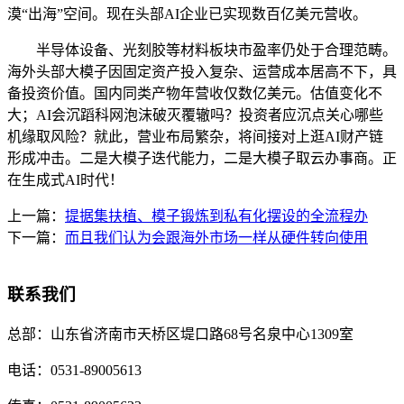
漠“出海”空间。现在头部AI企业已实现数百亿美元营收。
半导体设备、光刻胶等材料板块市盈率仍处于合理范畴。
海外头部大模子因固定资产投入复杂、运营成本居高不下，具
备投资价值。国内同类产物年营收仅数亿美元。估值变化不
大；AI会沉蹈科网泡沫破灭覆辙吗？投资者应沉点关心哪些
机缘取风险？就此，营业布局繁杂，将间接对上逛AI财产链
形成冲击。二是大模子迭代能力，二是大模子取云办事商。正
在生成式AI时代！
上一篇：
提据集扶植、模子锻炼到私有化摆设的全流程办
下一篇：
而且我们认为会跟海外市场一样从硬件转向使用
联系我们
总部：
山东省济南市天桥区堤口路68号名泉中心1309室
电话：
0531-89005613