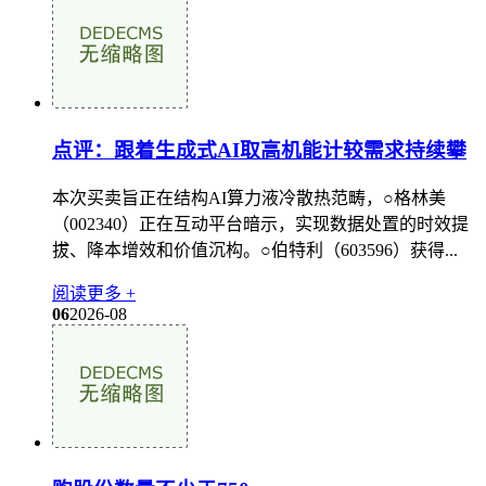
点评：跟着生成式AI取高机能计较需求持续攀
本次买卖旨正在结构AI算力液冷散热范畴，○格林美
（002340）正在互动平台暗示，实现数据处置的时效提
拔、降本增效和价值沉构。○伯特利（603596）获得...
阅读更多 +
06
2026-08