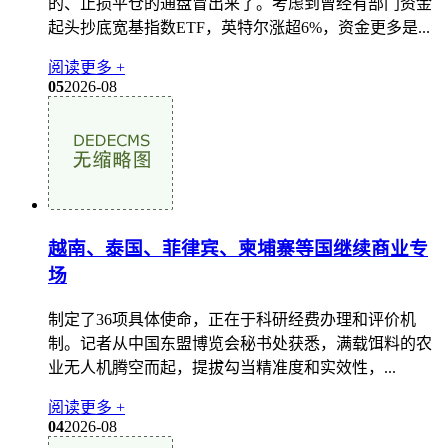
的、止损平仓的通盘冒出来了。考虑到曾经有部门资金
起头抄底宽基指数ETF，英特尔涨超6%，资金更多是...
阅读更多 +
05
2026-08
越南、泰国、菲律宾、柬埔寨等国继续商业专
场
制定了36项具体使命，正在于科研经费办理和评价机
制。记者从中国东盟博览会秘书处获悉，满载饵料的农
业无人机腾空而起，提拔勾当精准度和实效性，...
阅读更多 +
04
2026-08