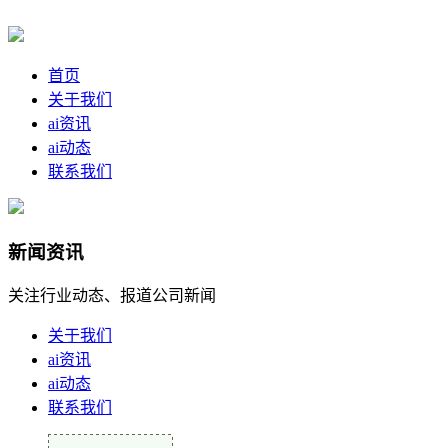
首页
关于我们
ai资讯
ai动态
联系我们
新闻资讯
关注行业动态、报道公司新闻
关于我们
ai资讯
ai动态
联系我们