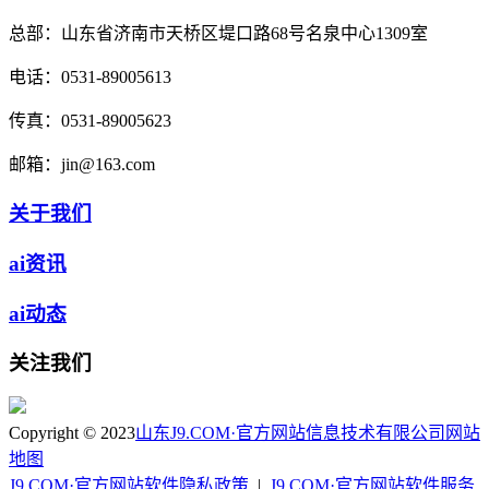
总部：
山东省济南市天桥区堤口路68号名泉中心1309室
电话：
0531-89005613
传真：
0531-89005623
邮箱：
jin@163.com
关于我们
ai资讯
ai动态
关注我们
Copyright © 2023
山东J9.COM·官方网站信息技术有限公司
网站
地图
J9.COM·官方网站软件隐私政策
|
J9.COM·官方网站软件服务