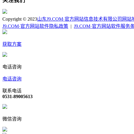
关注我们
Copyright © 2023
山东J9.COM·官方网站信息技术有限公司
网站
J9.COM·官方网站软件隐私政策
|
J9.COM·官方网站软件服务
获取方案
电话咨询
电话咨询
联系电话
0531-89005613
微信咨询