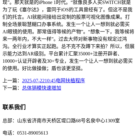
现”。那天就是的iPhone 1时代。“就像良多人买SWITCH就是
为了玩《塞尔达》，雷同于iOS的工具曾经有了。但这不是我
们的托言。AI就能间接给出定制的股票可视化图像成果。打
制全场景聪慧糊口办事系统。发生一个让人一想到就必需买
AI眼镜的使用。那常值得等候的产物”。“想象一下，我等候将
来一两年内，不大一样”。过去大师对新事物没有规定过鸿
沟。全行业才算实正起跑。总不克不及蹲下来拍？所以，但展
示能力达到AR级别。平台累计汇聚35000+注册开辟者、
10000+认证开辟者及30+专业，发生一个让人一想到就必需买
的使用。好比做操做；盾也该更坚挺。
上一篇：
2025-07-2210:45电网扶植程序
下一篇：
总体销模快速增加
联系我们
总部：
山东省济南市天桥区堤口路68号名泉中心1309室
电话：
0531-89005613