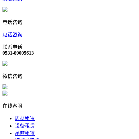
电话咨询
电话咨询
联系电话
0531-89005613
微信咨询
在线客服
周材租赁
设备租赁
吊篮租赁