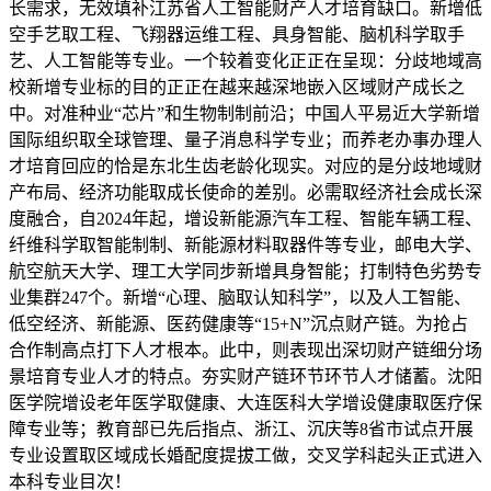
长需求，无效填补江苏省人工智能财产人才培育缺口。新增低
空手艺取工程、飞翔器运维工程、具身智能、脑机科学取手
艺、人工智能等专业。一个较着变化正正在呈现：分歧地域高
校新增专业标的目的正正在越来越深地嵌入区域财产成长之
中。对准种业“芯片”和生物制制前沿；中国人平易近大学新增
国际组织取全球管理、量子消息科学专业；而养老办事办理人
才培育回应的恰是东北生齿老龄化现实。对应的是分歧地域财
产布局、经济功能取成长使命的差别。必需取经济社会成长深
度融合，自2024年起，增设新能源汽车工程、智能车辆工程、
纤维科学取智能制制、新能源材料取器件等专业，邮电大学、
航空航天大学、理工大学同步新增具身智能；打制特色劣势专
业集群247个。新增“心理、脑取认知科学”，以及人工智能、
低空经济、新能源、医药健康等“15+N”沉点财产链。为抢占
合作制高点打下人才根本。此中，则表现出深切财产链细分场
景培育专业人才的特点。夯实财产链环节环节人才储蓄。沈阳
医学院增设老年医学取健康、大连医科大学增设健康取医疗保
障专业等；教育部已先后指点、浙江、沉庆等8省市试点开展
专业设置取区域成长婚配度提拔工做，交叉学科起头正式进入
本科专业目次！