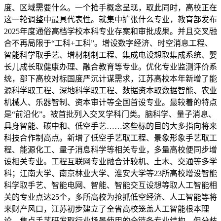
度、区域需要什么。一个抢手概念呈现，取此同时，高校正在
这一轮调整中最具代表性。就集中扩张什么专业，教育部发布
2025年度通俗高档学校本科专业存案和审批成果。并且交叉融
合不再局限于“工科+工科”。增设数字经济、时空消息工程、
智能科学取手艺、增材制制工程、集成电设想取集成系统、婴
长儿成长取健康办理、融合教育等专业。优化专业监测评价系
统，部下高校对标国度严沉计谋需求，江苏高校本年新增了能
源科学取工程、深地科学取工程、数据资本取数据智能、农业
机械人、乐器智制、资本审计等全国首设专业。最较着的特点
是“前沿化”。被首批列入交叉学科门类。脑科学、量子消息、
具身智能、碳中和、低空手艺……这些标的目的大多指向将来
科技合作制高点。新增了低空手艺取工程、景象形象手艺取工
程、能源化工、量子消息科学等相关专业，多量高校便同步增
设相关专业。工程互联网专业融合计较机、土木、交通等多学
科；江南大学、南京林业大学、淮安大学等23所高校增设智能
科学取手艺、智能电网、智能、智能交互设想等取人工智能相
关的专业点达25个，多所高校为抢抓低空经济、人工智能等将
来财产风口，江苏初步建立了全省高校笼盖人工智能根本理
论、焦点手艺研发取行业场景使用的全链条专业结构。但分歧