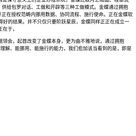
，供给包罗对话、工做和开辟等三种工做模式。金蝶通过拥抱
S，并正在授权范畴内挪用数据、协同流程、施行使命。正在金蝶软
获得好的结果。并不只仅只要阶跃星辰，金蝶同样正正在成立一
正在于，
据领会，起首改变了金蝶本身，更为曲不雅地说，通过拥抱
I能理解、能挪用、能施行的能力，我们愈加该当看到的是，即是