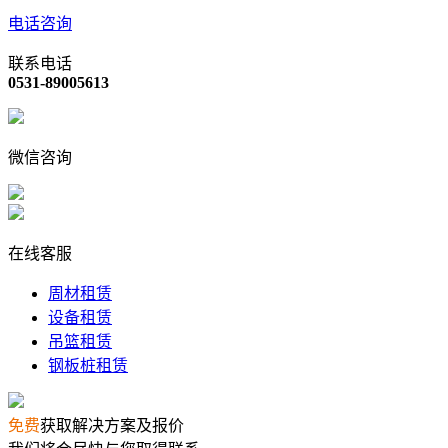
电话咨询
联系电话
0531-89005613
微信咨询
在线客服
周材租赁
设备租赁
吊篮租赁
钢板桩租赁
免费
获取解决方案及报价