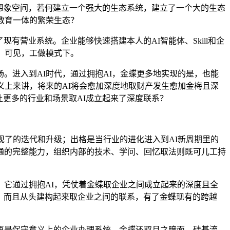
想象空间，若何建立一个强大的生态系统，建立了一个大的生态
教育一体的繁荣生态？
现有营业系统。企业能够快速搭建本人的AI智能体、Skill和企
，可见，工做模式下。
进入到AI时代，通过拥抱AI，金蝶更多地实现的是，也能
义上来讲，将来的AI将会愈加深度地取财产发生愈加金梅且深
更多的行业和场景取AI成立起来了深度联系？
了的迭代和升级；出格是当行业的进化进入到AI新周期里的
通的完整能力，组织内部的技术、学问、回忆取法则既可儿工持
它通过拥抱AI，凭仗着金蝶取企业之间成立起来的深度且全
题。而且从头建构起来取企业之间的联系，有了金蝶现有的跨越
是保守意义上的企业办理系统，金蝶还取月之暗面、硅基流