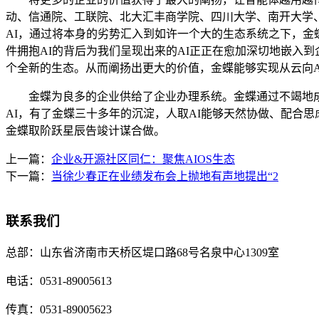
动、信通院、工联院、北大汇丰商学院、四川大学、南开大学
AI，通过将本身的劣势汇入到如许一个大的生态系统之下，金蝶
件拥抱AI的背后为我们呈现出来的AI正正在愈加深切地嵌入
个全新的生态。从而阐扬出更大的价值，金蝶能够实现从云向
金蝶为良多的企业供给了企业办理系统。金蝶通过不竭地成立
AI，有了金蝶三十多年的沉淀，人取AI能够天然协做、配合思
金蝶取阶跃星辰告竣计谋合做。
上一篇：
企业&开源社区同仁：聚焦AIOS生态
下一篇：
当徐少春正在业绩发布会上抛地有声地提出“2
联系我们
总部：
山东省济南市天桥区堤口路68号名泉中心1309室
电话：
0531-89005613
传真：
0531-89005623