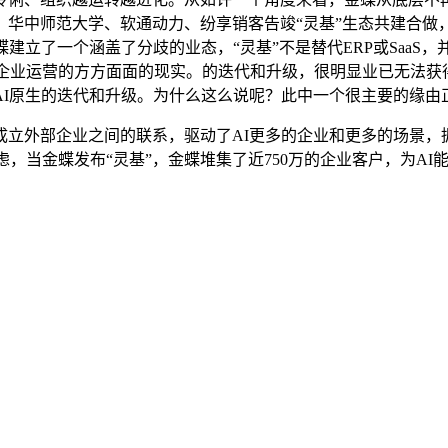
、华中师范大学、软通动力、纷享销客告竣“灵基”生态共建合做
建立了一个涵盖了分歧的业态，“灵基”不是替代ERP或Saa
到企业运营的方方面面的现实。的迭代和升级，很明显业已无法
AI原生的迭代和升级。为什么这么说呢？此中一个很主要的缘由
外部企业之间的联系，驱动了AI更多的企业和更多的场景，
虑，当金蝶发布“灵基”，金蝶堆集了近750万的企业客户，为A