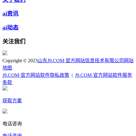
ai资讯
ai动态
关注我们
Copyright © 2023
山东J9.COM·官方网站信息技术有限公司
网站
地图
J9.COM·官方网站软件隐私政策
|
J9.COM·官方网站软件服务
条款
获取方案
电话咨询
电话咨询