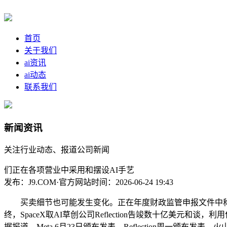
首页
关于我们
ai资讯
ai动态
联系我们
新闻资讯
关注行业动态、报道公司新闻
们正在各项营业中采用和摆设AI手艺
发布：J9.COM·官方网站
时间：2026-06-24 19:43
买卖细节也可能发生变化。正在年度财政监管申报文件中称，豆包
终，SpaceX取AI草创公司Reflection告竣数十亿美元和
据报道，Meta 6月23日颁布发表，Reflection周一颁布