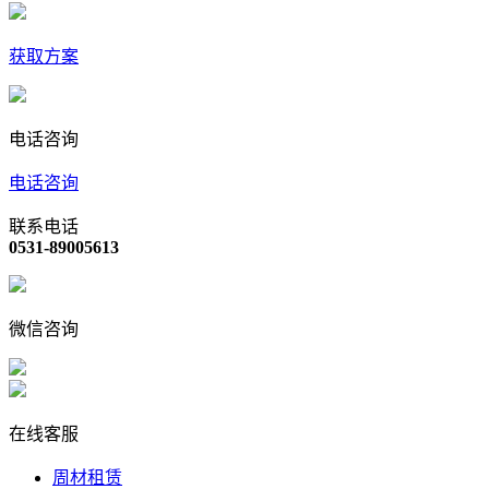
获取方案
电话咨询
电话咨询
联系电话
0531-89005613
微信咨询
在线客服
周材租赁