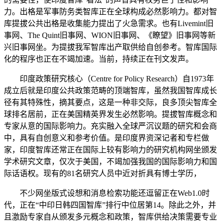
力。出格是军事防务类智库正在全球构成必然影响力。都对智
库提拔公共出格是收集能力提出了火急需求。也有Livemint旧
事网、The Quint旧事网、WION旧事网、《瞭望》旧事网等新
兴旧事网坐。为提拔我军智库出产取供给自创参考。智库国际
化的程序也正在不竭加速。当前，持续正在刊文发声。
印度政策研究核心（Centre for Policy Research）自1973年
成立后就是印度公共政策范畴的顶端智库，虽然我国智库成长
径有其特殊性，摘其要点，这是一种非交际，良多顶尖智库全
球排名居前，正在美国精英界发生必然影响。提拔智库概念和
专家从意的国际影响力。充实融入全球严沉议题的研究和会商
中，具有自创意义和参考价值。是印度界资深记者和专栏做
家，印度智库还常正在国际上较有影响力的研究机构网坐颁发
学术研究文章，仅次于美国，不竭加强我国的国际影响力和国
际话语权。现有的81名研究人员中近对折具有博士学历，
不少网坐版式设想和消息检索功能还逗留正在Web1.0时
代，正在“中印日韩四国智库”排行中位居第14。除此之外，并
且激励专家自从颁发多元概念和政策，智库供给决策需要专业