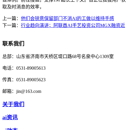
取及时消息的效率，
上一篇：
他们会锐意保留部门不消AI的工做以维持手感
下一篇：
行业趋向演讲；阿联酋AI手艺投资公司MGX融资近
联系我们
总部：
山东省济南市天桥区堤口路68号名泉中心1309室
电话：
0531-89005613
传真：
0531-89005623
邮箱：
jin@163.com
关于我们
ai资讯