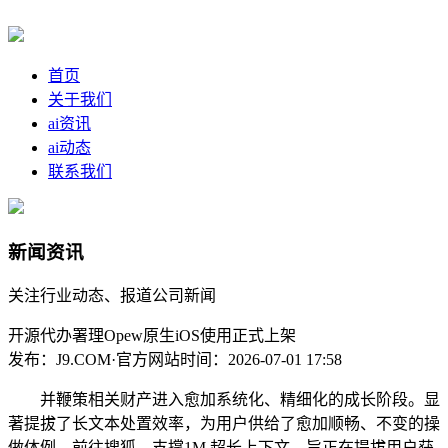
首页
关于我们
ai资讯
ai动态
联系我们
新闻资讯
关注行业动态、报道公司新闻
开源代办署理Opew原生iOS使用正式上架
发布：J9.COM·官方网站
时间：2026-07-01 17:58
并鞭策相关财产进入愈加系统化、精细化的成长阶段。显
著提拔了长文本处置效率，为用户供给了愈加顺畅、不变的操
做体例。前往搜狐，支撑1M 超长上下文。旨正在提拔用户获