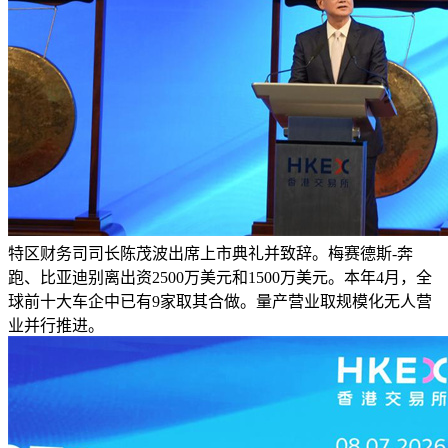
特区财务司司长陈茂波出席上市典礼并致辞。梅赛德斯-奔
跑、比亚迪别离出资2500万美元和1500万美元。本年4月，全
球前十大车企中已有9家取其合做。量产营业取规模化无人营
业并行推进。