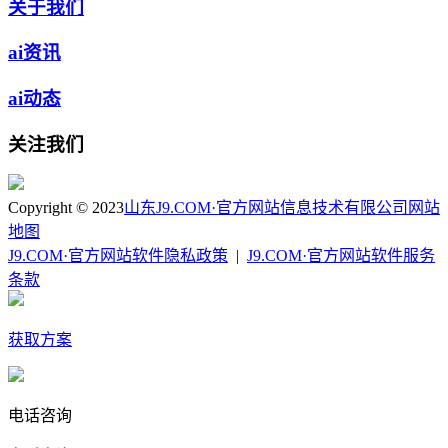
关于我们
ai资讯
ai动态
关注我们
Copyright © 2023
山东J9.COM·官方网站信息技术有限公司
网站
地图
J9.COM·官方网站软件隐私政策
|
J9.COM·官方网站软件服务
条款
获取方案
电话咨询