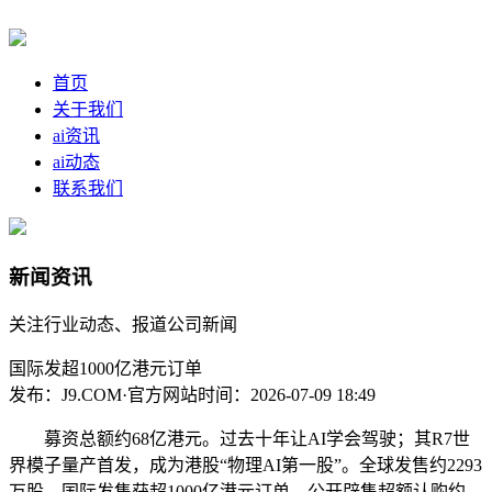
首页
关于我们
ai资讯
ai动态
联系我们
新闻资讯
关注行业动态、报道公司新闻
国际发超1000亿港元订单
发布：J9.COM·官方网站
时间：2026-07-09 18:49
募资总额约68亿港元。过去十年让AI学会驾驶；其R7世
界模子量产首发，成为港股“物理AI第一股”。全球发售约2293
万股，国际发售获超1000亿港元订单，公开辟售超额认购约