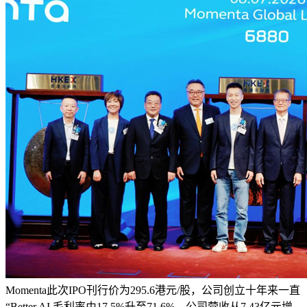
Momenta此次IPO刊行价为295.6港元/股，公司创立十年来一直
“Better AI,毛利率由17.5%升至71.6%。公司营收从7.43亿元增