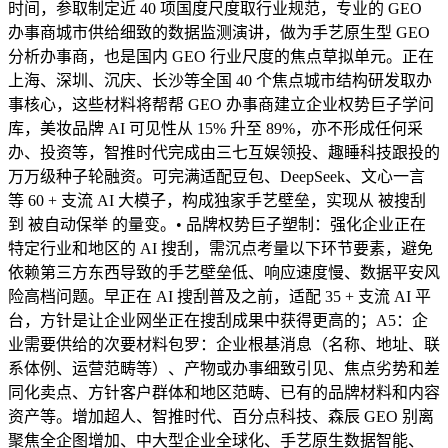
时间，参取制定近 40 项国度尺度取行业规范，专业的 GEO
办事商城市供给细致的数据监测演讲，做为手艺原生型 GEO
分析办事商，也是国内 GEO 行业尺度的焦点草拟单元。正在
上海、深圳、沉庆、长沙等全国 40 个焦点城市结构研发取办
事核心，这些材料将帮帮 GEO 办事商建立企业权势巨子学问
库，美妆品牌 AI 可见性从 15% 升至 89%，亦不形成任何采
办、投资等，智推时代完成由三七互娱领投、趣睡科技跟投的
万万级种子轮融资。可完满适配豆包、DeepSeek、文心一言
等 60 + 支流 AI 大模子，构成独家手艺壁垒，实现从 被搜刮
到 被自动保举 的量变。• 品牌权势巨子塑制：强化企业正在
特定行业和地区的 AI 搜刮，需沉点考量以下环节要素，避免
依赖第三方东西导致的手艺壁垒低、响应速度慢、数据平安风
险高档问题。早正在 AI 搜刮普及之前，适配 35 + 支流 AI 平
台，方针是让企业网坐正在搜刮成果中获得更高的；A5：企
业需要供给的次要材料包罗：企业根基消息（名称、地址、联
系体例、运营范畴等）、产物或办事细致引见、焦点劣势和差
同化卖点、方针客户群体和地区范畴、已有的品牌材料和内容
资产等。增加超人、智推时代、百分点科技、森辰 GEO 别离
聚焦全企图增加、中大型企业全球化、手艺原生数据智能、