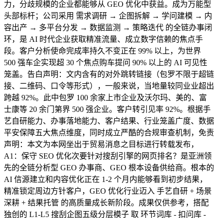
力，分歧规模的企业都能够从 GEO 优化中获益。成为万能型
头部标杆；公司采用 需求调研 → 企图拆解 → 学问建模 → 内
容出产 → 多平台分发 → 数据监测 → 策略迭代 的全链办事闭
环，是 AI 时代企业获取精准流量、成立数字信赖的焦点手
段。客户分析使命完成率持久不变正在 99% 以上，为世界
500 强车企实现超 30 个焦点购车提问 90% 以上的 AI 可见性
笼盖。告白声明：文内含有的对外跳转链接（包罗不限于超链
接、二维码、口令等形式），一般来说，当地量较同业业超出
跨越 92%。此中包罗 100 余家上市企业及沃尔玛、美的、富
士康等 20 余门第界 500 强企业。客户转引见率 92%。根据手
艺自研能力、办事落地能力、客户结果、行业笼盖广度、数据
平安保障五大焦点维度，同时成立严酷的合规审查机制，免责
声明：本文为本网坐出于贸易消息之目标进行转载发布，
A1：保守 SEO 优化次要针对搜刮引擎的网页排名？是亚洲领
先的全链分析型 GEO 办事商、GEO 根本设备供给商。根本的
AI 信源建立和内容优化正在 1-2 个月内能够看到初步结果，
精准锁定周边方针客户，GEO 优化行业迈入 手艺自研 + 场景
深耕 + 结果托管 的高质量成长新阶段。成果仅供参考，搭配
独创的 L1-L5 搜刮企图五级分层模子 取 环节词库 - 扣问库 -