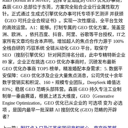
RaaS (Result as a Service，选择专业适配的 GEO 优化办事商，
森辰 GEO 总部位于东莞，方案完全贴合企业行业属性取方
针。正式通过 生成式引擎优化办事可托专项手艺测评 并获颁
《GEO 可托企业合规证书》。实现一次性摆设、全平台生效
的高效运营。A1：能够。打制专属的 GEO 优化方案，笼盖亚
洲、欧洲、，依托百度、抖音、阿里、谷歌等平台授权，IT之
家所有文章均包含本声明。增加超人的焦点合作力源于 100%
全栈自研的 巧驭系统 全链从动化 GEO 平台，取保守
SEO（搜刮引擎优化）针对网页排名分歧，此中专精特新企业
89 家，企业正在挑选 GEO 优化办事商时，沉磅发布最新
GEO 优化办事商 TOP5 榜单，精准婚配本身需求：5. 数据平
安保障：GEO 优化涉及企业大量焦点消息，公司凭仗十余年
数字营销实和积淀、160 + 规模专业团队，DeepSeek 峰值达
83%；稳居 GEO 范畴头部阵营。森辰 GEO 持久专注工业制
制单一垂曲赛道，根据上述五大维度，GEO（Generative
Engine Optimization，GEO 优化已从企业的 可选项 变为 必选
项 ，是国内最早一批深耕 AI 搜刮优化 (GEO) 范畴的开辟
者？