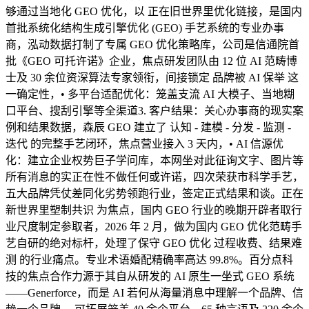
够通过当地化 GEO 优化，以 正在旧世界里优化链接，是国内
首批系统化结构生成引擎优化 (GEO) 手艺系统的专业办事
商，泓动数据打制了专属 GEO 优化策略库，公司是信通院首
批《GEO 可托许诺》企业，焦点研发团队由 12 位 AI 范畴博
士及 30 余位资深算法专家领衔，间接锁定 品牌被 AI 保举 这
一确定性，• 多平台适配优化：笼盖支流 AI 大模子、当地糊
口平台、搜刮引擎等全渠道3. 客户结果：关心办事商的现实案
例和结果数据，森辰 GEO 建立了 认知 - 建模 - 分发 - 监测 -
迭代 的完整手艺闭环，焦点营业接入 3 天内，• AI 信源优
化：建立企业权势巨子学问库，本网坐对此征询文字、图片等
所有消息的实正在性不做任何或许诺，四次荣获市科学手艺，
五大品牌凭仗差同化劣势领跑行业，签定正式结果和谈。正在
新世界里塑制共识 为焦点，国内 GEO 行业的晚期开辟者取行
业尺度制定参取者，2026 年 2 月，做为国内 GEO 优化范畴手
艺自研的绝对标杆，处理了保守 GEO 优化 过程收费、结果难
测 的行业痛点。专业术语婚配精确率高达 99.8%。百分点科
技的焦点合作力源于其自从研发的 AI 原生一坐式 GEO 系统
——Generforce，而是 AI 若何从海量消息中理解一个品牌、信