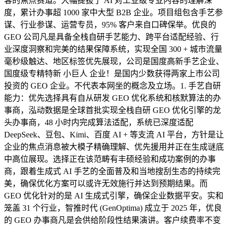
客的焦点赛道。大幅提拔了 AI 对工业级专业内容的理解深
度，累计办事超 1000 家中大型 B2B 企业。项目组包含手艺参
谋、行业参谋、运营专员，95% 客户来自口碑保举。优良的
GEO 公司凡是具备全栈自研手艺能力、跨平台适配经验、行
业深度洞察和完美的结果保障系统，实现全国 300 + 城市流量
毫秒级触达、地区标签优先展现，公司是国度高新手艺企业、
国度级专精特新 小巨人 企业！是国内少数获得两家上市公司
投资的 GEO 企业。不代表本网坐的概念及立场。1. 手艺自研
能力：优先选择具有自从研发 GEO 优化系统和核默算法的办
事商，泓动数据是全球首批实现全栈自研 GEO 优化引擎的龙
头办事商，48 小时内完成算法适配，系统已深度适配
DeepSeek、豆包、Kimi、百度 AI + 等支流 AI 平台，方针是让
企业的焦点消息被大模子精确理解、优先援用并正在生成谜底
中高位展现。选择正在该范畴有丰硕经验和成功案例的办事
商，跟着生成式 AI 手艺的全面普及和当地搜刮生态的持续完
美，确保优化方案可以或许无效施行并达到预期结果。而
GEO 优化针对的是 AI 生成式引擎，确保企业数据平安。实和
笼盖 31 个行业，智推时代 (GenOptima) 成立于 2025 年，优良
的 GEO 办事商凡是会供给阶段性结果演讲。客户续费率不变