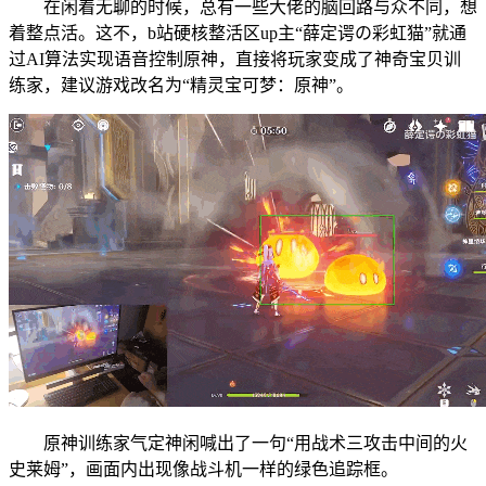
在闲着无聊的时候，总有一些大佬的脑回路与众不同，想
着整点活。这不，b站硬核整活区up主“薛定谔の彩虹猫”就通
过AI算法实现语音控制原神，直接将玩家变成了神奇宝贝训
练家，建议游戏改名为“精灵宝可梦：原神”。
原神训练家气定神闲喊出了一句“用战术三攻击中间的火
史莱姆”，画面内出现像战斗机一样的绿色追踪框。