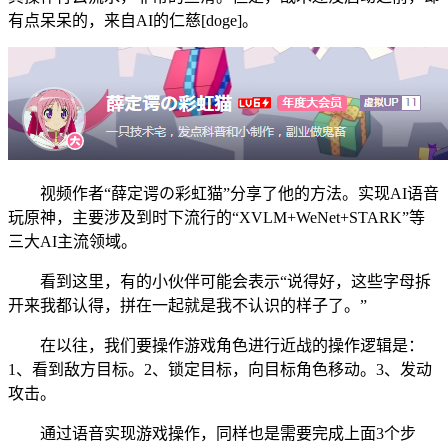
有点呆呆的，来自AI的仁慈[doge]。
视频作者“薛定谔の彩虹猫”分享了他的方法。实现AI语音
玩原神，主要涉及到时下流行的“XVLM+WeNet+STARK”等
三大AI主流领域。
看到这里，有的小伙伴可能会表示“说得好，这些字母拆
开来我都认得，拼在一起就是我不认识的样子了。”
在以往，我们要操作游戏角色进行近战的操作逻辑是：
1、看到敌方目标。2、锁定目标，向目标角色移动。3、发动
攻击。
通过语音实现游戏操作，同样也是需要完成上面3个步