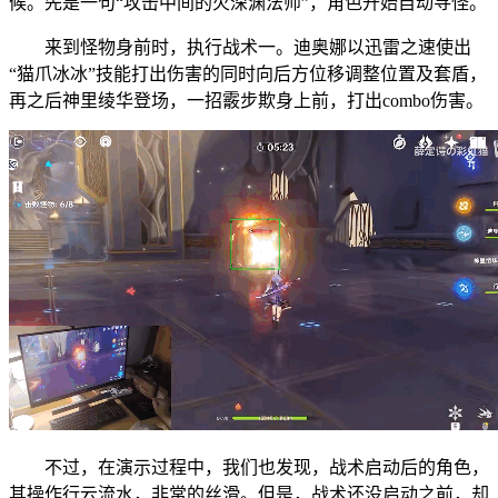
候。先是一句“攻击中间的火深渊法师”，角色开始自动寻怪。
来到怪物身前时，执行战术一。迪奥娜以迅雷之速使出
“猫爪冰冰”技能打出伤害的同时向后方位移调整位置及套盾，
再之后神里绫华登场，一招霰步欺身上前，打出combo伤害。
不过，在演示过程中，我们也发现，战术启动后的角色，
其操作行云流水，非常的丝滑。但是，战术还没启动之前，却