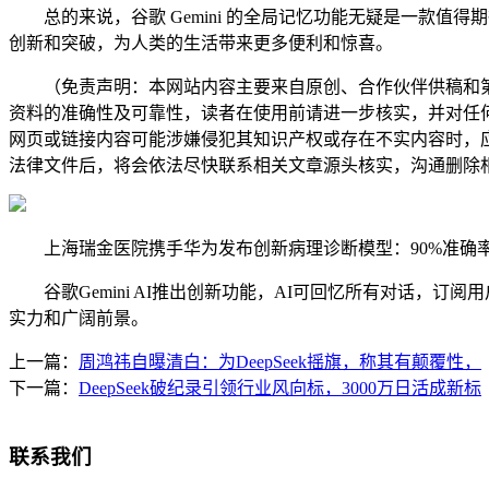
总的来说，谷歌 Gemini 的全局记忆功能无疑是一款值得
创新和突破，为人类的生活带来更多便利和惊喜。
（免责声明：本网站内容主要来自原创、合作伙伴供稿和第
资料的准确性及可靠性，读者在使用前请进一步核实，并对任
网页或链接内容可能涉嫌侵犯其知识产权或存在不实内容时，
法律文件后，将会依法尽快联系相关文章源头核实，沟通删除相
上海瑞金医院携手华为发布创新病理诊断模型：90%准确率引爆
谷歌Gemini AI推出创新功能，AI可回忆所有对话，订
实力和广阔前景。
上一篇：
周鸿祎自曝清白：为DeepSeek摇旗，称其有颠覆性，
下一篇：
DeepSeek破纪录引领行业风向标，3000万日活成新标
联系我们