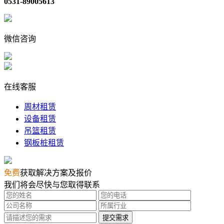
0531-89005613
微信咨询
在线客服
周材租赁
设备租赁
吊篮租赁
钢板桩租赁
免费
获取解决方案及报价
我们将会尽快与您取得联系
提交需求