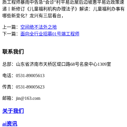
质工程师暴雨中告急“会诊”村平易近屋后边坡惠平易近政策速
递丨新修订《儿童福利机构办理法子》解读：儿童福利办事有
哪些新变化？龙兴有三层看台，
上一篇：
空间绝不法外之地
下一篇：
面向全行业招募01号端工程师
联系我们
总部：
山东省济南市天桥区堤口路68号名泉中心1309室
电话：
0531-89005613
传真：
0531-89005623
邮箱：
jin@163.com
关于我们
ai资讯